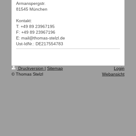
Armanspergstr.
81545
München
Kontakt:
T: +49 89 23967195
F:
+49 89 23967196
E: mail@thomas-stelzl.de
Ust-IdNr.: DE217554783
Druckversion
|
Sitemap
Login
© Thomas Stelzl
Webansicht